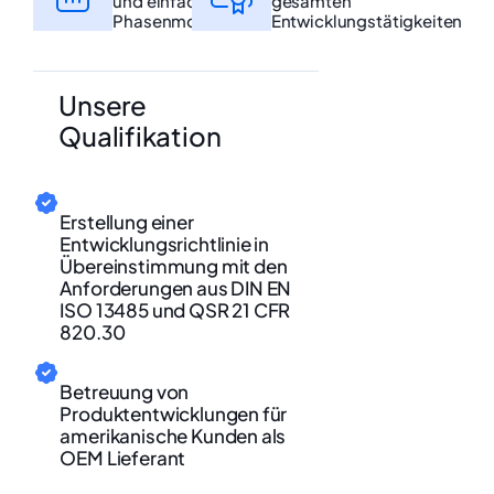
und einfaches
gesamten
Phasenmodell
Entwicklungstätigkeiten
Unsere
Qualifikation
Erstellung einer
Entwicklungsrichtlinie in
Übereinstimmung mit den
Anforderungen aus DIN EN
ISO 13485 und QSR 21 CFR
820.30
Betreuung von
Produktentwicklungen für
amerikanische Kunden als
OEM Lieferant