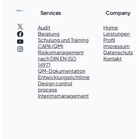
Services
Company
X
Audit
Home
Facebook
Beratung
Leistungen
YouTube
Schulung und Training
Profil
CAPA (QM)
Impressum
Instagram
Risikomanagement
Datenschutz
nach DIN EN ISO
Kontakt
14971
QM-Dokumentation
Entwicklungsrichtlinie
Design control
process
Interimsmanagement