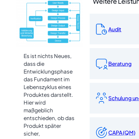
Weitere Leistu
Audit
Es ist nichts Neues,
Beratung
dass die
Entwicklungsphase
das Fundament im
Lebenszyklus eines
Produktes darstellt.
Schulung und
Hier wird
maßgeblich
entschieden, ob das
Produkt später
CAPA (QM)
sicher,