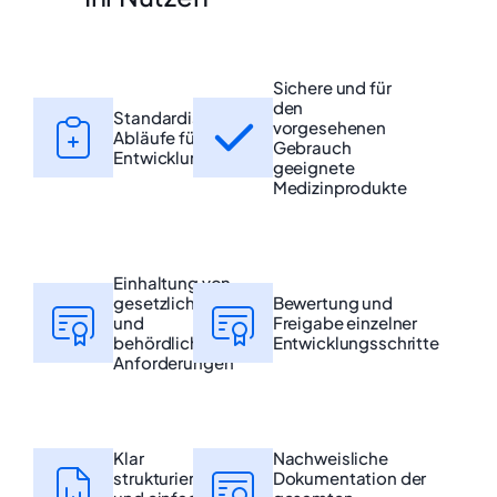
Sichere und für
den
Standardisierte
vorgesehenen
Abläufe für die
Gebrauch
Entwicklung
geeignete
Medizinprodukte
Einhaltung von
gesetzlichen
Bewertung und
und
Freigabe einzelner
behördlichen
Entwicklungsschritte
Anforderungen
Klar
Nachweisliche
strukturiertes
Dokumentation der