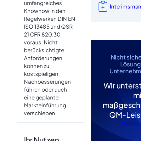
umfangreiches
Interimsma
Knowhow in den
Regelwerken DIN EN
ISO 13485 und QSR
21 CFR 820.30
voraus. Nicht
berücksichtigte
Nicht sich
Anforderungen
Lösung 
können zu
Unternehm
kostspieligen
Nachbesserungen
Wir unters
führen oder auch
mi
eine geplante
maßgeschn
Markteinführung
verschieben.
QM-Leis
Mehr er
Ihr Nutzen