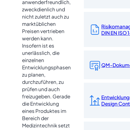
anwenderfreundlich,
zweckdienlich und
nicht zuletzt auch zu
marktüblichen
Risikomana
Preisen vertrieben
DIN EN ISO 
werden kann.
Insofern ist es
unerlässlich, die
einzelnen
QM-Dokume
Entwicklungsphasen
zu planen,
durchzuführen, zu
prüfen und auch
freizugeben. Gerade
Entwicklungs
Design Cont
die Entwicklung
eines Produktes im
Bereich der
Medizintechnik setzt